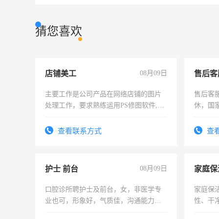
猜您喜欢
店铺美工
08月09日
售后客
主要工作是公司产品在网络店铺的图片
售后客服
处理工作，要求熟练运用PS修图软件,工
休，国
作时间每天8小时，待遇优厚。
查看联系方式
查
护士 前台
08月09日
家庭保
口腔诊所聘护士及前台，女，非医学专
家庭保
业也可，形象好，气质佳，沟通能力
性、干净
强。面试，周日休息。
时间灵