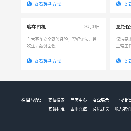
太太等
查看联系方式
查
客车司机
08月09日
有大客车安全驾驶经验，遵纪守法，管
保洁要
吃注，薪资面议
正常工
责任心
录，客
查看联系方式
查
懂电脑
能力，
栏目导航:
职位搜索
简历中心
名企展示
一句话
套餐标准
金币充值
意见建议
联系我