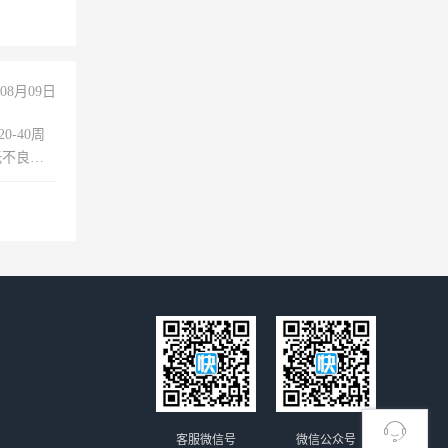
08月09日
0-40周
无不良嗜
准八人间住
倒，每月
0小时
客服微信号
微信公众号