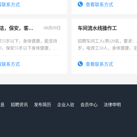
。
看联系方式
查看联系方式
急招保洁，保安，客服，工程
08月09日
车间流水线操作工
求55岁以下，身体健康，能坚持
招聘车间工人(男)20名，要求：2
作，保安55岁以下身体健康，有
岁，电焊工10人，身体健康，
形象端庄，遵纪守法，无犯罪记
好。薪资：4500-7000元，标
服要求45岁以下高中以上文化，
宿，免费发放劳保用品，两班
看联系方式
查看联系方式
工作认真，性格开朗有良好沟通
25号准时发放工资，工作时间1
工程，懂水电维修。
信息
招聘资讯
发布简历
企业入驻
会员中心
法律申明
们