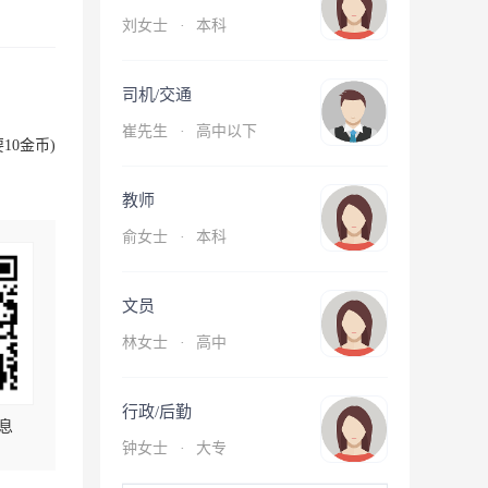
刘女士
·
本科
司机/交通
崔先生
·
高中以下
10金币)
教师
俞女士
·
本科
文员
林女士
·
高中
行政/后勤
息
钟女士
·
大专