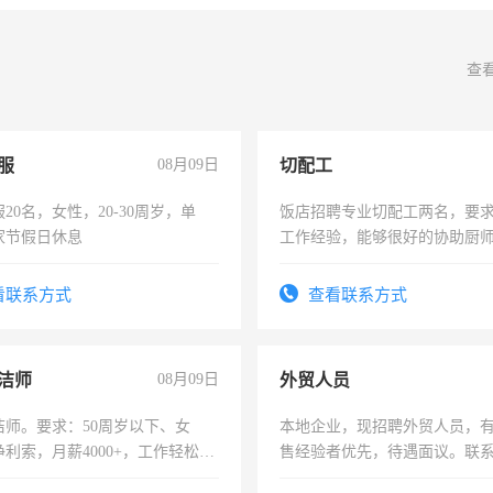
查
服
08月09日
切配工
20名，女性，20-30周岁，单
饭店招聘专业切配工两名，要
家节假日休息
工作经验，能够很好的协助厨
作。包吃住，每月有公休，工资35
4500。
看联系方式
查看联系方式
洁师
08月09日
外贸人员
洁师。要求：50周岁以下、女
本地企业，现招聘外贸人员，
利索，月薪4000+，工作轻松，
售经验者优先，待遇面议。联
活，不需坐班，适合宝妈、全职