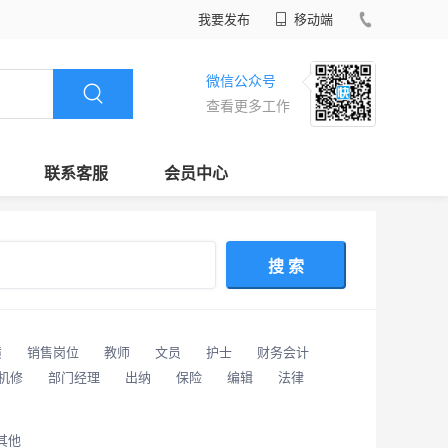
我要发布
移动端
微信公众号
查看更多工作
联系客服
会员中心
搜 索
潢
销售岗位
教师
文员
护士
财务会计
/机修
部门经理
出纳
保险
编辑
法律
其他