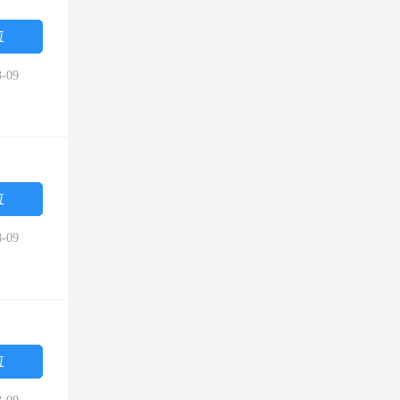
位
-09
位
-09
位