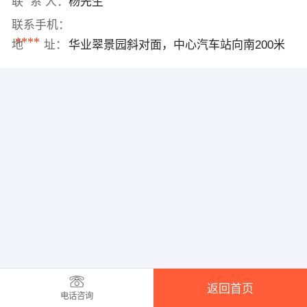
联 系 人：
杨先生
联系手机：
****
地 址：
华业翠景园斜对面，中心汽车站向南200米
返回首页
电话咨询