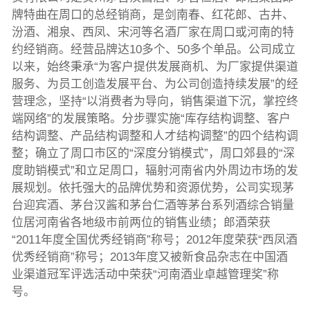
牌特曲在周口的总经销商，是剑南春、红花郎、古井、
汾酒、湘泉、西凤、宋河等名酒厂家在周口或河南的特
约经销商。经营品牌达10多个、50多个单品。公司成立
以来，始终秉承“为客户提供发展商机、为厂家提供渠道
服务、为员工创造发展平台、为公司创造持续发展”的经
营理念，坚持“以消费者为导向，销售渠道下沉，掌控终
端网络”的发展策略。分步骤实施“库存结构调整、客户
结构调整、产品结构调整和人才结构调整”的四个结构调
整；确立了周口市区的“深度分销模式”，周口郊县的“深
度助销模式”和立足周口，辐射河南省内外周边市场的发
展规划。依托强大的品牌优势和资源优势，公司实现茅
台迎宾酒、茅台汉酱和茅台仁酒等茅台系列酒综合销量
位居河南省各地级市前两位的销售业绩；郎酒荣获
“2011年度全国优秀经销商”称号；2012年度荣获“西凤酒
优秀经销商”称号；2013年度又被新食品杂志在中国酒
业渠道冠军评选活动中荣获“河南酒业卓越管理奖”称
号。